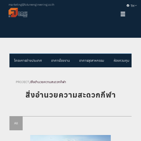
marketing@futureengineering.co.th
TH
โครงการต่างประเทศ
อาคารโรงงาน
อาคารอุตสาหกรรม
ห้องควบคุม
ส
PROJECT
/
สิ่งอำนวยความสะดวกกีฬา
สิ่งอำนวยความสะดวกกีฬา
All