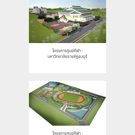
โครงการศูนย์กีฬา :
มหาวิทยาลัยราชภัฏธนบุรี
โครงการศูนย์กีฬา :