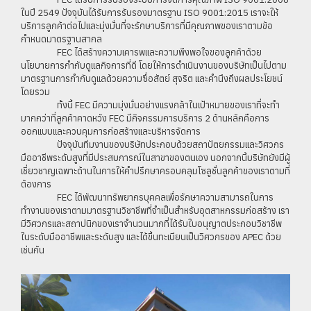
ในปี 2549 ปัจจุบันได้รับการรับรองมาตรฐาน ISO 9001:2015 เราจะให้
บริการลูกค้าต่อไปและมุ่งมั่นที่จะรักษาบริการที่มีคุณภาพของเราตามข้อ
กำหนดมาตรฐานสากล
FEC ได้สร้างความเคารพและความพึงพอใจของลูกค้าด้วย
นโยบายการกำกับดูแลกิจการที่ดี โดยให้การดำเนินงานของบริษัทเป็นไปตาม
มาตรฐานการกำกับดูแลด้วยความซื่อสัตย์ สุจริต และคำนึงถึงผลประโยชน์
โดยรวม
ทั้งนี้ FEC มีความมุ่งมั่นอย่างแรงกล้าในเป้าหมายของเราที่จะทำ
มากกว่าที่ลูกค้าคาดหวัง FEC มีกิจกรรมการบริการ 2 ด้านหลักคือการ
ออกแบบและควบคุมการก่อสร้างและบริหารจัดการ
ปัจจุบันทีมงานของบริษัทประกอบด้วยสถาปัตยกรรมและวิศวกร
มืออาชีพระดับสูงที่มีประสบการณ์ในสาขาของตนเอง นอกจากนี้บริษัทยังมีผู้
เชี่ยวชาญเฉพาะด้านในการให้คำปรึกษาครอบคลุมโซลูชั่นลูกค้าของเราตามที่
ต้องการ
FEC ได้พัฒนาทรัพยากรบุคคลเพื่อรักษาความสามารถในการ
ทำงานของเราตามมาตรฐานวิชาชีพที่จำเป็นสำหรับอุตสาหกรรมก่อสร้าง เรา
มีวิศวกรและสถาปนิกของเราจำนวนมากที่ได้รับใบอนุญาตประกอบวิชาชีพ
ในระดับมืออาชีพและระดับสูง และได้ขึ้นทะเบียนเป็นวิศวกรของ APEC ด้วย
เช่นกัน