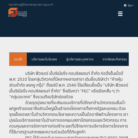
marketing@futureengineering.co.th
TH
ประวัติ
บริการและใบรับรอง
ผู้บริหารและบุคลากร
รางวัลและกิจกรรม
บริษัท ฟิวเจอร์ เอ็นจิเนียริ่ง คอนซัลแตนท์ จำกัด ก่อตั้งขึ้นเมื่อปี
พ.ศ. 2533 โดยกลุ่มวิศวกรที่มีหลากหลายสาขา เดิมชื่อบริษัทว่า “ห้างหุ้น
ส่วนจำกัด เคเคยู กรุ๊ป” ตั้งแต่ปี พ.ศ. 2540 ได้เปลี่ยนชื่อเป็น “บริษัท ฟิวเจอร์
เอ็นจิเนียริ่ง คอนซัลแตนท์ จำกัด” ซึ่งเรียกว่า “FEC” หรือเรียกสั้น ๆ ว่า
“กลุ่มอนาคต” ซึ่งรวมถึงบริษัทย่อยด้วย
ด้วยจุดมุ่งหมายที่จะส่งมอบบริการที่ปรึกษาด้านวิศวกรรมชั้นนำ
แก่ลูกค้าของเราซึ่งส่วนใหญ่เป็นเจ้าของโครงการทั้งภาครัฐและเอกชน ด้วย
จุดแข็งของเราในด้านวิศวกรรมโยธาและความเป็นมืออาชีพด้านโครงการ เรา
มุ่งเน้นบริการของเราในด้านการออกแบบสถาปัตยกรรมและวิศวกรรม การ
ควบคุมและการจัดการการก่อสร้าง และที่ปรึกษาการบริหารจัดการโครงการ
ที่ใช้มาตรฐานสากลและความร่วมมือที่ดีกับลูกค้า
FEC ได้รับการรับรองระบบการจัดการคุณภาพ ISO 9001:2008