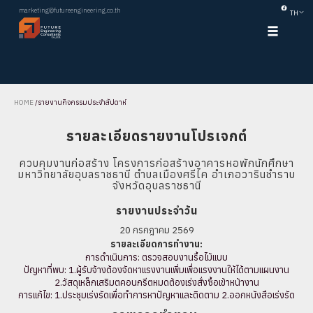
marketing@futureengineering.co.th
TH
HOME
/
รายงานกิจกรรมประจำสัปดาห์
รายละเอียดรายงานโปรเจกต์
ควบคุมงานก่อสร้าง โครงการก่อสร้างอาคารหอพักนักศึกษา
มหาวิทยาลัยอุบลราชธานี ตำบลเมืองศรีไค อำเภอวารินชำราบ
จังหวัดอุบลราชธานี
รายงานประจำวัน
20 กรกฎาคม 2569
รายละเอียดการทำงาน:
การดำเนินการ: ตรวจสอบงานรื้อไม้แบบ
ปัญหาที่พบ: 1.ผู้รับจ้างต้องจัดหาแรงงานเพิ่มเพื่อแรงงานให้ได้ตามแผนงาน
2.วัสดุเหล็กเสริมตคอนกรีตหมดต้องเร่งสั่งซื้อเข้าหน้างาน
การแก้ไข: 1.ประชุมเร่งรัดเพื่อทำการหาปัญหาและติดตาม 2.ออกหนังสือเร่งรัด