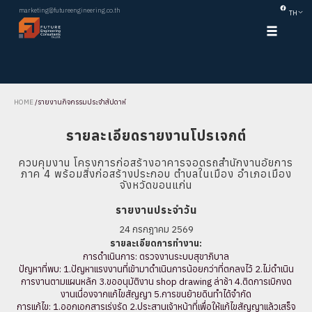
marketing@futureengineering.co.th
TH
HOME
/
รายงานกิจกรรมประจำสัปดาห์
รายละเอียดรายงานโปรเจกต์
ควบคุมงาน โครงการก่อสร้างอาคารจอดรถสำนักงานอัยการ
ภาค 4 พร้อมสิ่งก่อสร้างประกอบ ตำบลในเมือง อำเภอเมือง
จังหวัดขอนแก่น
รายงานประจำวัน
24 กรกฎาคม 2569
รายละเอียดการทำงาน:
การดำเนินการ: ตรวจงานระบบสุขาภิบาล
ปัญหาที่พบ: 1.ปัญหาแรงงานที่เข้ามาดำเนินการน้อยกว่าที่ตกลงไว้ 2.ไม่ดำเนิน
การงานตามแผนหลัก 3.ขออนุมัติงาน shop drawing ล่าช้า 4.ติดการเบิกงด
งานเนื่องจากแก้ไขสัญญา 5.การขนย้ายดินทำได้จำกัด
การแก้ไข: 1.ออกเอกสารเร่งรัด 2.ประสานเจ้าหน้าที่เพื่อให้แก้ไขสัญญาแล้วเสร็จ